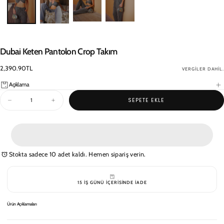
Dubai Keten Pantolon Crop Takım
2,390.90TL
Normal
2,390.90TL
VERGILER DAHIL.
fiyat
Açıklama
Miktar
SEPETE EKLE
Dubai
Dubai
Keten
Keten
Pantolon
Pantolon
Crop
Crop
Takım
Takım
için
için
miktarı
miktarı
Stokta sadece 10 adet kaldı. Hemen sipariş verin.
azaltın
artırın
15 IŞ GÜNÜ IÇERISINDE IADE
Ürün Açıklamaları