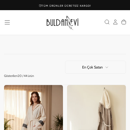
İÇERIĞE
TÜM ÜRÜNLER ÜCRETSIZ KARGO!
GEÇ
En Çok Satan
Gösterilen
20 / 44 ürün