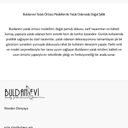
Buldanevi Yatak Örtüsü Modelleri ile Yatak Odanızda Doğal Şıklık
Buldanevi yatak örtüsü modelleri, doğal pamuk dokusu, zarif tasarımları ve kaliteli
kumaş yapısıyla yatak odanıza hem estetik hem de konfor kazandırır. Günlük kullanımda
pratiklik sağlayan bu özel tasarımlar, yatak odanızın dekorasyonunu tamamlayan şık bir
görünüm sunarken yumuşak dokusuyla rahat bir kullanım deneyimi yaşatır. Farklı renk
ve model seçenekleriyle her tarza uyum sağlayan Buldanevi yatak örtüleri, kaliteli ve
uzun ömürlü yapısıyla ev tekstilinde şıklığı ve fonksiyonelliği bir arada sunar.
Yöreden Dünyaya