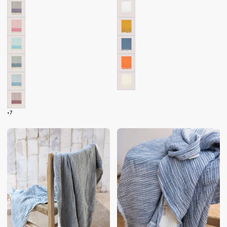
TURUNCU
BEJ
MOR
BEYAZ
PEMBE
HARDAL
TURKUAZ
MAVI
PETROL
TURUNCU
MAVI
KREM
BORDO
+7